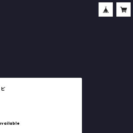
パピ
available