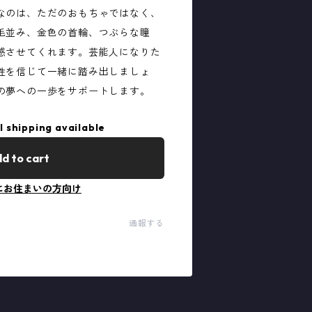
なのは、ただのおもちゃではなく、
毛並み、金色の首輪、つぶらな瞳
感させてくれます。芸能人になりた
性を信じて一緒に踏み出しましょ
の夢への一歩をサポートします。
l shipping available
d to cart
にお住まいの方向け
通報する